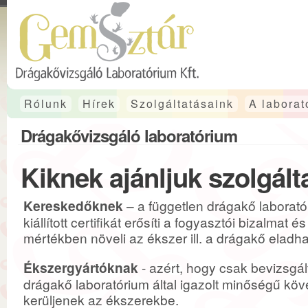
Rólunk
Hírek
Szolgáltatásaink
A laborat
Drágakővizsgáló laboratórium
Kiknek ajánljuk szolgált
Kereskedőknek
– a független drágakő laboratór
kiállított certifikát erősíti a fogyasztói bizalmat é
mértékben növeli az ékszer ill. a drágakő eladh
Ékszergyártóknak
- azért, hogy csak bevizsgál
drágakő laboratórium által igazolt minőségű köv
kerüljenek az ékszerekbe.