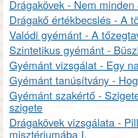
Drágakövek - Nem minden J
Drágakő értékbecslés - A t
Valódi gyémánt - A tőzegt
Szintetikus gyémánt - Büsz
Gyémánt vizsgálat - Egy n
Gyémánt tanúsítvány - Hog
Gyémánt szakértő - Sziget
szigete
Drágakövek vizsgálata - Pil
misztériumába I.