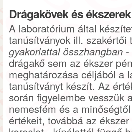
Drágakövek és ékszerek
A laboratórium által készít
tanúsítványok ill. szakértői
gyakorlattal összhangban
-
drágakő sem az ékszer pénz
meghatározása céljából a l
tanúsítványt készít. Az ért
során figyelembe vesszük a
nemesfém és a minőségtől 
értékeit, továbbá az ékszer
kereslet - kínálattól függő