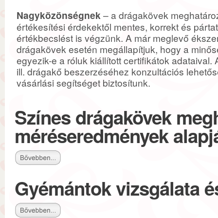
Nagyközönségnek
– a drágakövek meghatároz
értékesítési érdekektől mentes, korrekt és párta
értékbecslést is végzünk. A már meglevő ékszere
drágakövek esetén megállapítjuk, hogy a minő
egyezik-e a róluk kiállított certifikátok adataival.
ill. drágakő beszerzéséhez konzultációs lehetős
vásárlási segítséget biztosítunk.
Színes drágakövek meg
méréseredmények alapj
Gyémántok vizsgálata é