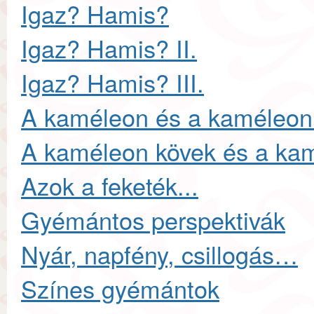
Igaz? Hamis?
Igaz? Hamis? II.
Igaz? Hamis? III.
A kaméleon és a kaméleon
A kaméleon kövek és a ka
Azok a feketék...
Gyémántos perspektivák
Nyár, napfény, csillogás…
Színes gyémántok