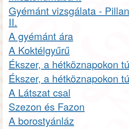
Gyémánt vizsgálata - Pilla
II.
A gyémánt ára
A Koktélgyűrű
Ékszer, a hétköznapokon túl
Ékszer, a hétköznapokon túl
A Látszat csal
Szezon és Fazon
A borostyánláz